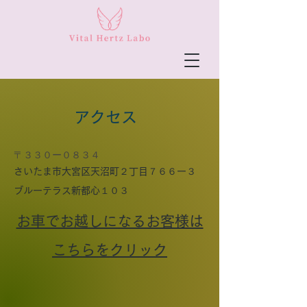
アクセス
〒３３０ー０８３４
さいたま市大宮区天沼町２丁目７６６ー３
ブルーテラス新都心１０３
お車でお越しになるお客様は
こちらをクリック