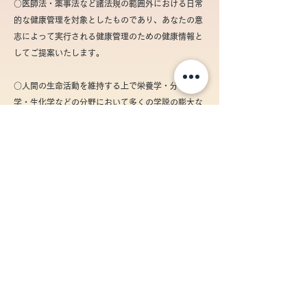
○医師法・薬事法など諸法規の範囲外における日常
的な健康管理を対象としたものであり、あなたの意
志によって実行される健康管理のための健康情報と
してご提案いたします。
○人間の生命活動を維持する上で栄養学・分子医
学・生化学などの分野において多くの学説の膨大な
データをコンピュータで処理できる形に置き換え、
きめ細かく分析・検索し、極めて専門的に健康の推
移を予測いたします。
○なお諸法規の制約を逸脱しないよう配慮し、でき
るだけ簡潔に健康情報としてご提案申し上げます。
© Vital Hertz Labo All Rights Reserved.
​「Vital Hertz」は商標登録です。（登録第
6633749号）